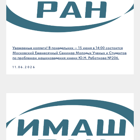
Уважаемые коллеги! В понедельник — 15 июня в 14:00 состоится
Московский Ежемесячный Семинар Молодых Ученых и Студентов
по проблемам машиноведения имени Ю.Н. Работнова №206.
11.06.2026