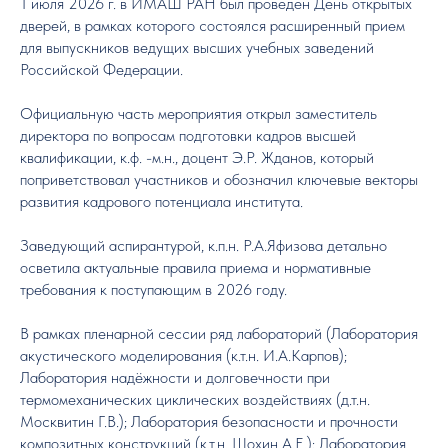
1 июля 2026 г. в ИМАШ РАН был проведен День открытых
дверей, в рамках которого состоялся расширенный прием
для выпускников ведущих высших учебных заведений
Российской Федерации.
Официальную часть мероприятия открыл заместитель
директора по вопросам подготовки кадров высшей
квалификации, к.ф. -м.н., доцент Э.Р. Жданов, который
поприветствовал участников и обозначил ключевые векторы
развития кадрового потенциала института.
Заведующий аспирантурой, к.п.н. Р.А.Яфизова детально
осветила актуальные правила приема и нормативные
требования к поступающим в 2026 году.
В рамках пленарной сессии ряд лабораторий (Лаборатория
акустического моделирования (к.т.н. И.А.Карпов);
Лаборатория надёжности и долговечности при
термомеханических циклических воздействиях (д.т.н.
Москвитин Г.В.); Лаборатория безопасности и прочности
композитных конструкций (к.т.н. Шохин А.Е.); Лаборатория